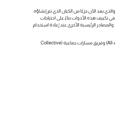
ريق برنامج تاندم، الذي طوره ونفذه قسم التبادل الثقافي بمؤسسة ميت أوست (MitOst) في عام 2011 (والذي يعد الآن جزءًا من الكيان الذي تم إنشاؤه
 في تكييف هذه الأدوات بناءً على احتياجات
فريقك أيضًا. نُشرت هذه الأدوات بموجب رخصة المشاع الإبداعي (CC BY 4.0). لذلك، لا تنسَ ذكر سوزا – zusa والمصادر الرئيسية الأخرى عند إعادة استخدام
تُرجمَت هذه الأدوات إلى اللغة العربية من خلال التعاون بين فريق مشروع ثقافة داير ما يدور (All-Around Culture) وفريق مسارات جماعية (Collective