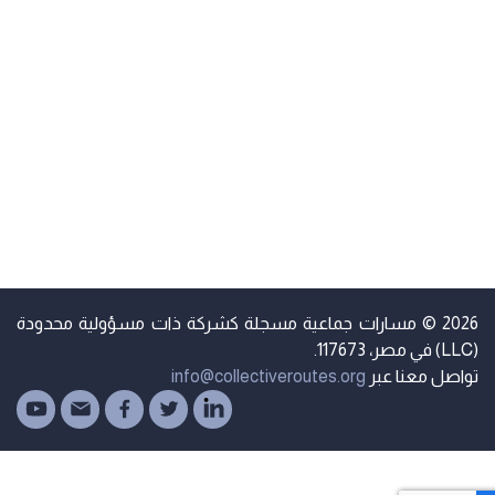
2026 © مسارات جماعية مسجلة كشركة ذات مسؤولية محدودة
مصر، 117673.
واصل معنا عبر
info@collectiveroutes.org