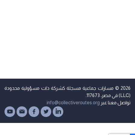
2026 © مسارات جماعية مسجلة كشركة ذات مسؤولية محدودة
مصر، 117673.
واصل معنا عبر
info@collectiveroutes.org