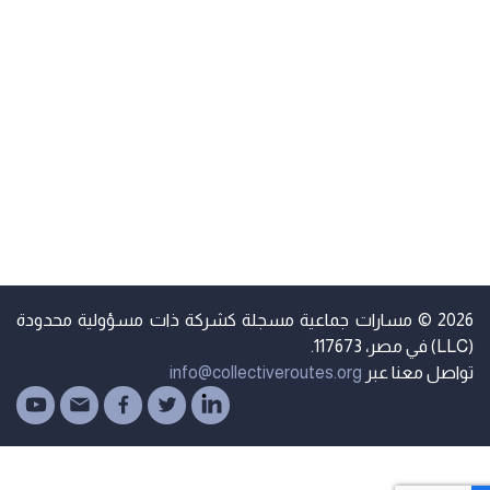
2026 © مسارات جماعية مسجلة كشركة ذات مسؤولية محدودة
مصر، 117673.
واصل معنا عبر
info@collectiveroutes.org